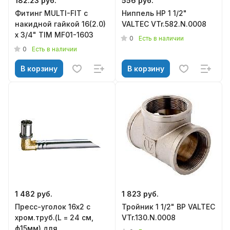
182.23 руб.
556 руб.
Фитинг MULTI-FIT с
Ниппель НР 1 1/2"
накидной гайкой 16(2.0)
VALTEC VTr.582.N.0008
х 3/4" TIM MF01-1603
0
Есть в наличии
0
Есть в наличии
В корзину
В корзину
1 482 руб.
1 823 руб.
Пресс-уголок 16х2 с
Тройник 1 1/2" ВР VALTEC
хром.труб.(L = 24 см,
VTr.130.N.0008
ф15мм) для