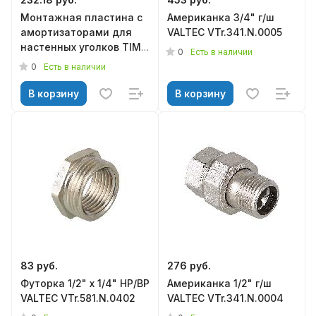
Монтажная пластина с
Американка 3/4" г/ш
амортизаторами для
VALTEC VTr.341.N.0005
настенных уголков TIM
0
Есть в наличии
FZ075/150R
0
Есть в наличии
В корзину
В корзину
83 руб.
276 руб.
Футорка 1/2" х 1/4" НР/ВР
Американка 1/2" г/ш
VALTEC VTr.581.N.0402
VALTEC VTr.341.N.0004