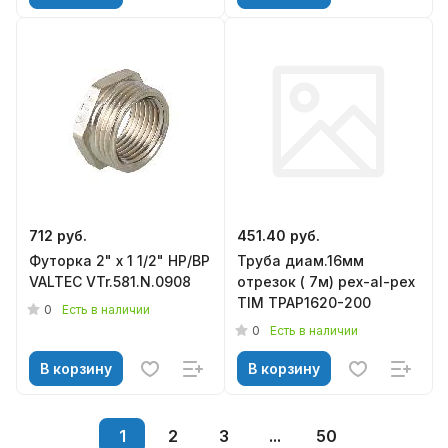
712 руб.
451.40 руб.
Футорка 2" х 1 1/2" НР/ВР
Труба диам.16мм
VALTEC VTr.581.N.0908
отрезок ( 7м) pex-al-pex
TIM TPAP1620-200
0
Есть в наличии
0
Есть в наличии
В корзину
В корзину
1
2
3
...
50