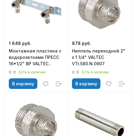
1 648 руб.
878 руб.
Монтажная пластина с
Ниппель переходной 2"
водорозетками ПРЕСС
х 1 1/4" VALTEC
16*1/2" ВР VALTEC
VTr.580.N.0907
VTm.224.N.001604
0
0
Есть в наличии
Есть в наличии
В корзину
В корзину