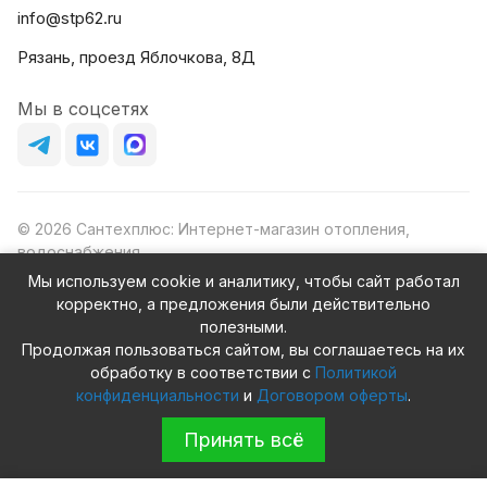
info@stp62.ru
Рязань, проезд Яблочкова, 8Д
Мы в соцсетях
© 2026 Сантехплюс: Интернет-магазин отопления,
водоснабжения
Юридический адрес: 390023, г. Рязань, проезд Яблочкова,
Мы используем cookie и аналитику, чтобы сайт работал
д.8Ж
корректно, а предложения были действительно
ИНН/КПП: 6230087631/623001001
полезными.
ОГРН: 1156230000080
Продолжая пользоваться сайтом, вы соглашаетесь на их
обработку в соответствии с
Политикой
конфиденциальности
и
Договором оферты
.
Принять всё
Конфиденциальность
Оферта