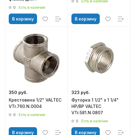
0
Есть в наличии
подключения к
0
Есть в наличии
радиатору лат.(без
покрыт.)
В корзину
В корзину
350 руб.
323 руб.
Крестовина 1/2" VALTEC
Футорка 1 1/2" х 1 1/4"
VTr.760.N.0004
НР/ВР VALTEC
VTr.581.N.0807
0
Есть в наличии
0
Есть в наличии
В корзину
В корзину