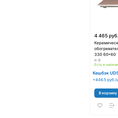
4 465 руб
Керамичес
обогревател
330 60*60
0
Есть в налич
Кешбэк UD
+446.5 руб./
В корзину