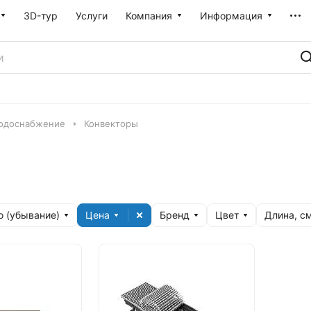
3D-тур
Услуги
Компания
Информация
водоснабжение
Конвекторы
 (убывание)
Цена
Бренд
Цвет
Длина, с