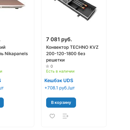
.
7 081 руб.
кий
Конвектор TECHNO KVZ
ь Nikapanels
200-120-1800 без
решетки
0
ии
Есть в наличии
S
Кешбэк UDS
шт
+708.1 руб./шт
В корзину