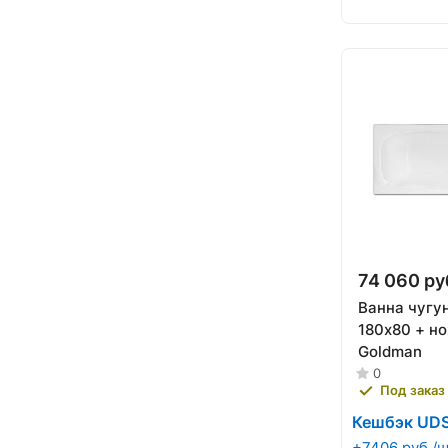
74 060 ру
Ванна чугу
180х80 + н
Goldman
0
Под заказ
Кешбэк UD
+7406 руб./ш