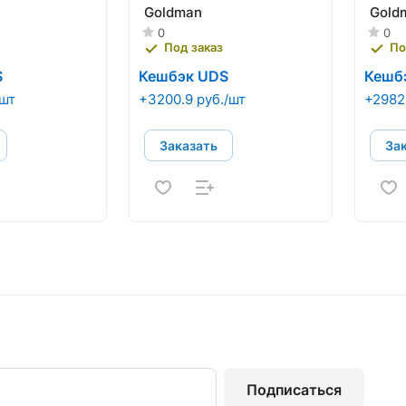
Goldman
Gold
0
0
Под заказ
По
S
Кешбэк UDS
Кешб
/шт
+3200.9 руб./шт
+2982.
Заказать
За
Подписаться