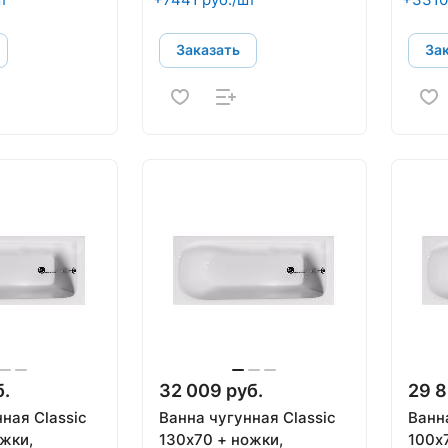
Заказать
За
б.
32 009 руб.
29 8
ная Classic
Ванна чугунная Classic
Ванна
ожки,
130х70 + ножки,
100х