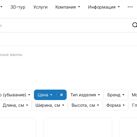
3D-тур
Услуги
Компания
Информация
нные ванны
 (убывание)
Цена
Тип изделия
Бренд
М
Длина, см
Ширина, см
Высота, см
Форма
Гл