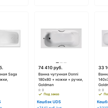
б.
74 410 руб.
33 1
нная Saga
Ванна чугунная Donni
Ванна
ожки,
180х80 + ножки + ручки,
140х
Goldman
Gold
0
0
Под заказ
По
S
Кешбэк UDS
Кешб
т
+7441 руб./шт
+3310.