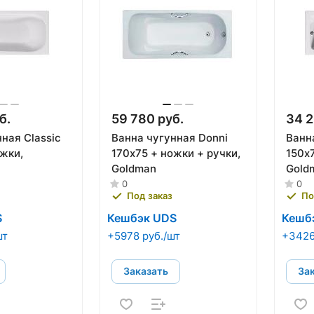
б.
59 780 руб.
34 2
ная Classic
Ванна чугунная Donni
Ванна
ожки,
170х75 + ножки + ручки,
150х
Goldman
Gold
0
0
Под заказ
По
S
Кешбэк UDS
Кешб
шт
+5978 руб./шт
+3426
Заказать
За