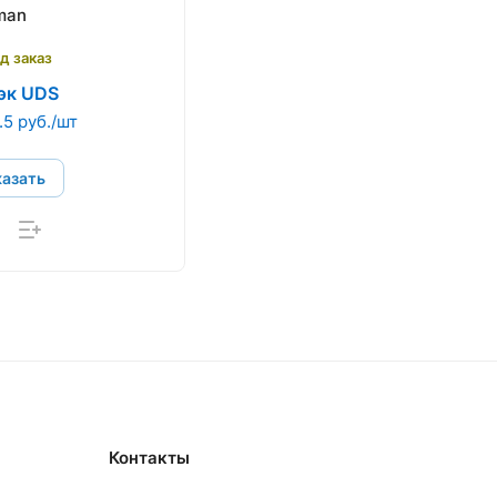
man
д заказ
эк UDS
5 руб./шт
казать
Контакты