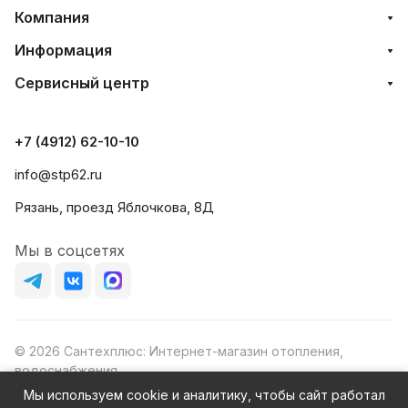
Компания
Информация
Сервисный центр
+7 (4912) 62-10-10
info@stp62.ru
Рязань, проезд Яблочкова, 8Д
Мы в соцсетях
© 2026 Сантехплюс: Интернет-магазин отопления,
водоснабжения
Юридический адрес: 390023, г. Рязань, проезд Яблочкова,
Мы используем cookie и аналитику, чтобы сайт работал