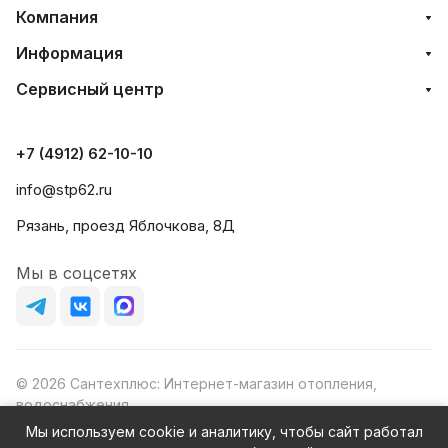
Компания
Информация
Сервисный центр
+7 (4912) 62-10-10
info@stp62.ru
Рязань, проезд Яблочкова, 8Д
Мы в соцсетях
© 2026 Сантехплюс: Интернет-магазин отопления,
водоснабжения
Юридический адрес: 390023, г. Рязань, проезд Яблочкова,
Мы используем cookie и аналитику, чтобы сайт работал
д.8Ж