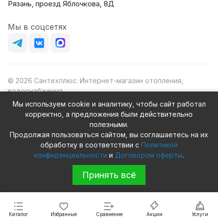
Рязань, проезд Яблочкова, 8Д
Мы в соцсетях
© 2026 Сантехплюс: Интернет-магазин отопления,
водоснабжения
Юридический адрес: 390023, г. Рязань, проезд Яблочкова,
Мы используем cookie и аналитику, чтобы сайт работал
д.8Ж
корректно, а предложения были действительно
ИНН/КПП: 6230087631/623001001
полезными.
ОГРН: 1156230000080
Продолжая пользоваться сайтом, вы соглашаетесь на их
обработку в соответствии с
Политикой
конфиденциальности
и
Договором оферты
.
Принять всё
Конфиденциальность
Оферта
Каталог
Избранные
Сравнение
Акции
Услуги