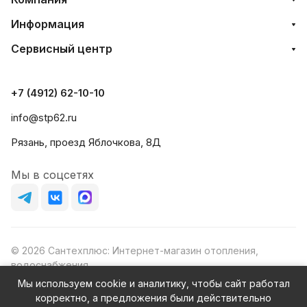
Информация
Сервисный центр
+7 (4912) 62-10-10
info@stp62.ru
Рязань, проезд Яблочкова, 8Д
Мы в соцсетях
© 2026 Сантехплюс: Интернет-магазин отопления,
водоснабжения
Юридический адрес: 390023, г. Рязань, проезд Яблочкова,
Мы используем cookie и аналитику, чтобы сайт работал
д.8Ж
корректно, а предложения были действительно