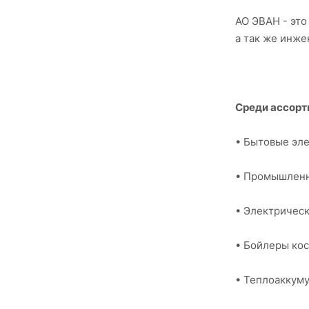
АО ЭВАН - это
а так же инж
Среди ассорт
• Бытовые эл
• Промышленн
• Электричес
• Бойлеры кос
• Теплоаккум