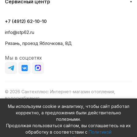
Сервисный центр
+7 (4912) 62-10-10
info@stp62.ru
Рязань, проезд Яблочкова, 8Д
Мы в соцсетях
© 2026 Сантехплюс: Интернет-магазин отопления,
водоснабжения
Юридический адрес: 390023, г. Рязань, проезд Яблочкова,
Мы используем cookie и аналитику, чтобы сайт работал
д.8Ж
корректно, а предложения были действительно
ИНН/КПП: 6230087631/623001001
полезными.
ОГРН: 1156230000080
Продолжая пользоваться сайтом, вы соглашаетесь на их
обработку в соответствии с
Политикой