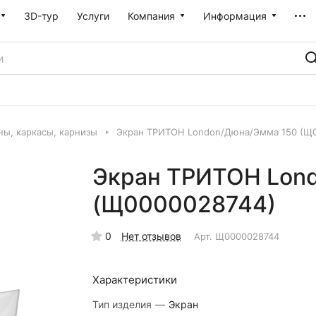
3D-тур
Услуги
Компания
Информация
ны, каркасы, карнизы
Экран ТРИТОН London/Дюна/Эмма 150 (Щ
Экран ТРИТОН Lon
(Щ0000028744)
0
Нет отзывов
Арт.
Щ0000028744
Характеристики
Тип изделия
—
Экран