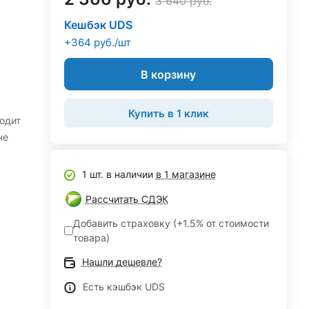
3 640 руб.
Кешбэк UDS
+364 руб./шт
В корзину
Купить в 1 клик
одит
не
1 шт. в наличии
в 1 магазине
Рассчитать СДЭК
Добавить страховку (+1.5% от стоимости
товара)
Нашли дешевле?
Есть кэшбэк UDS